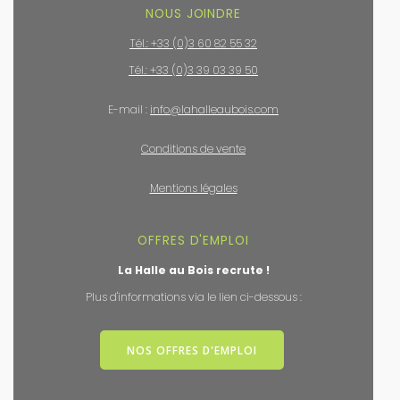
NOUS JOINDRE
Tél.: +33 (0)3 60 82 55 32
Tél.: +33 (0)3 39 03 39 50
E-mail :
info@lahalleaubois.com
Conditions de vente
Mentions légales
OFFRES D'EMPLOI
La Halle au Bois recrute !
Plus d'informations via le lien ci-dessous :
NOS OFFRES D'EMPLOI