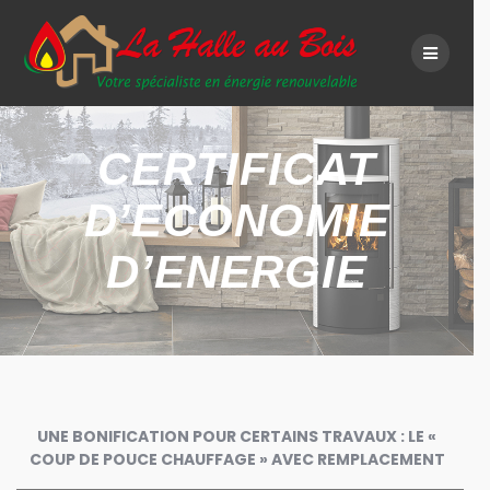
Skip
to
content
CERTIFICAT
D’ECONOMIE
D’ENERGIE
UNE BONIFICATION POUR CERTAINS TRAVAUX : LE «
COUP DE POUCE CHAUFFAGE » AVEC REMPLACEMENT