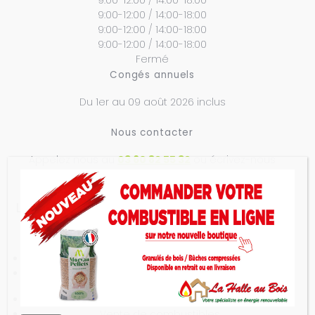
9:00-12:00 / 14:00-18:00
9:00-12:00 / 14:00-18:00
9:00-12:00 / 14:00-18:00
Fermé
Congés annuels
Du 1er au 09 août 2026 inclus
Nous contacter
Appelez nous au
03 60 82 55 32
ou écrivez-nous
chavannes@lahalleaubois.com
Les services proposés dans votre magasin
de Chavannes-sur-l’Etang
Accompagnement complet
Devis personnalisé
Showroom
Vente de combustibles