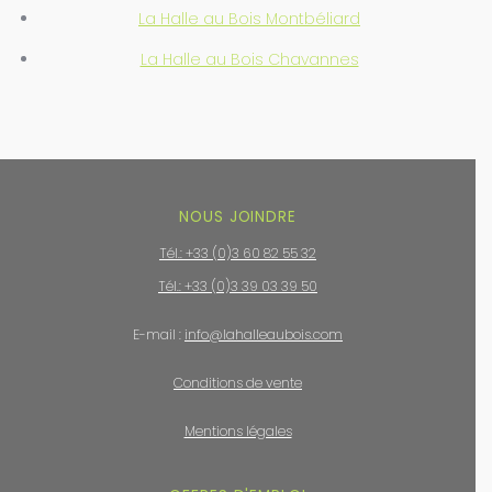
La Halle au Bois Montbéliard
La Halle au Bois Chavannes
NOUS JOINDRE
Tél.: +33 (0)3 60 82 55 32
Tél.: +33 (0)3 39 03 39 50
E-mail :
info@lahalleaubois.com
Conditions de vente
Mentions légales