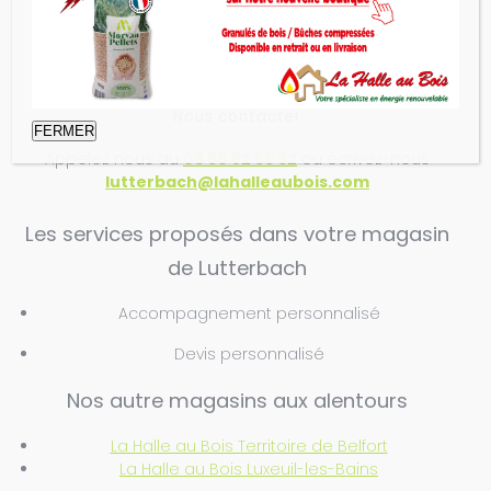
Sur Rendez-vous
Sur Rendez-vous
Sur Rendez-vous
Fermé
Nous contacter
FERMER
Appelez nous au
03 60 82 55 32
ou écrivez-nous
lutterbach@lahalleaubois.com
Les services proposés dans votre magasin
de Lutterbach
Accompagnement personnalisé
Devis personnalisé
Nos autre magasins aux alentours
La Halle au Bois Territoire de Belfort
La Halle au Bois Luxeuil-les-Bains