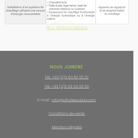
Plus d’informations
NOUS JOINDRE
Tél.: +33 (0)3 60 82 55 32
Tél.: +33 (0)3 39 03 39 50
E-mail :
info@lahalleaubois.com
Conditions de vente
Mentions légales