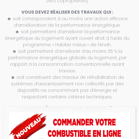
zéro copropriétés).
VOUS DEVEZ RÉALISER DES TRAVAUX QUI :
☻ soit correspondent à au moins une action efficace
d’amélioration de la performance énergétique.
☻ soit permettent d’améliorer la performance
énergétique du logement ayant ouvert droit à l’aide du
programme « Habiter mieux » de l’Anah.
☻ soit permettent d’améliorer d’au moins 35 % la
performance énergétique globale du logement, par
rapport à la consommation conventionnelle avant
travaux.
☻ soit constituent des travaux de réhabilitation de
systèmes d’assainissement non collectifs par des
dispositifs ne consommant pas d’énergie et
respectant certains critères techniques.
QUELLES DÉPENSES ET QUEL MONTANT ?
L’ÉCO-PRÊT À TAUX ZÉRO PEUT FINANCER LES DÉPENSES
SUIVANTES :
☻ le coût de la fourniture et de la pose des
équipements, produits et ouvrages nécessaires à la