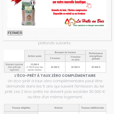
réalisation des travaux d’économie d’énergie.
☻ le coût de la dépose et de la mise en décharge
des ouvrages, produits et équipements existants.
☻ le coût des travaux nécessaires, indissociablement
liés aux travaux d’économie d’énergie.
Le montant de l’éco-prêt à taux zéro est égal au
FERMER
montant des dépenses éligibles, dans la limite des
plafonds suivants :
L’ÉCO-PRÊT À TAUX ZÉRO COMPLÉMENTAIRE
Un éco-prêt à taux zéro complémentaire peut être
demandé dans les 5 ans qui suivent l’émission du 1er
prêt. Les 2 éco-prêts ne doivent pas excéder 30 000 €
au titre d’un même logement.