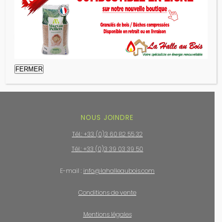
Lettre de motivation
FERMER
NOUS JOINDRE
Tél.: +33 (0)3 60 82 55 32
Tél.: +33 (0)3 39 03 39 50
E-mail :
info@lahalleaubois.com
Conditions de vente
Mentions légales