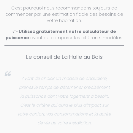
C’est pourquoi nous recommandons toujours de
commencer par une estimation fiable des besoins de
votre habitation.
👉
Utilisez gratuitement notre calculateur de
puissance
avant de comparer les différents modèles.
Le conseil de La Halle au Bois
Avant de choisir un modèle de chaudière,
prenez le temps de déterminer précisément
la puissance dont votre logement a besoin.
C’est le critère qui aura le plus d’impact sur
votre confort, vos consommations et la durée
de vie de votre installation.