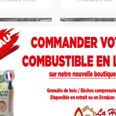
PRAKTIK 25/860T LAMBDA
BLAZE PRAKTIK 40/860T 
Chaudière à bois
Chaudière à bois