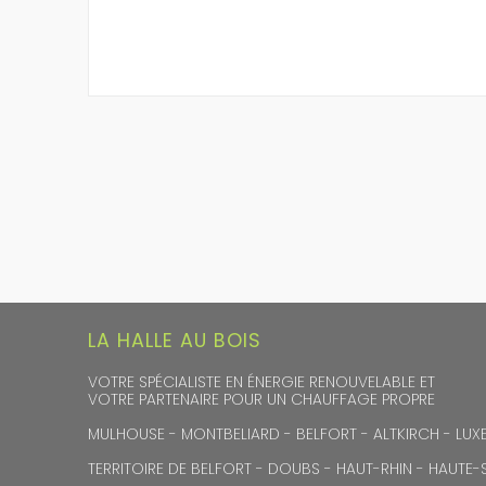
Posts
navigation
LA HALLE AU BOIS
VOTRE SPÉCIALISTE EN ÉNERGIE RENOUVELABLE ET
VOTRE PARTENAIRE POUR UN CHAUFFAGE PROPRE
MULHOUSE - MONTBELIARD - BELFORT - ALTKIRCH - LUXE
TERRITOIRE DE BELFORT - DOUBS - HAUT-RHIN - HAUTE