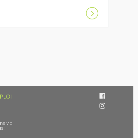
PLOI
ns via
s :