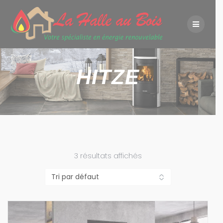
Skip
to
content
HITZE
3 résultats affichés