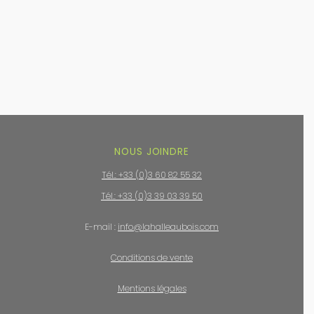
NOUS JOINDRE
Tél.: +33 (0)3 60 82 55 32
Tél.: +33 (0)3 39 03 39 50
E-mail :
info@lahalleaubois.com
Conditions de vente
Mentions légales