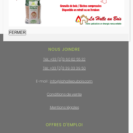
FERMER
NOUS JOINDRE
Tél.: +33 (0)3 60 82 55 32
Tél.: +33 (0)3 39 03 39 50
E-mail :
info@lahalleaubois.com
Conditions de vente
Mentions légales
OFFRES D'EMPLOI