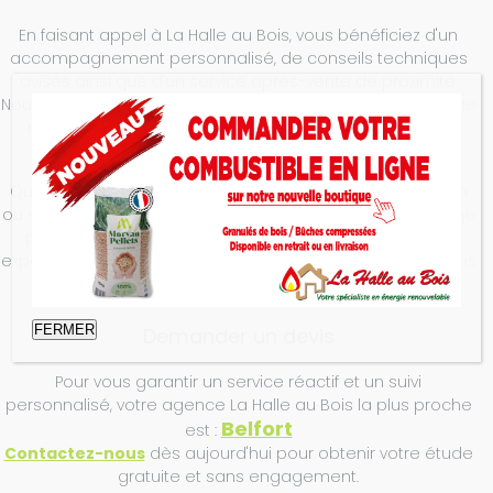
En faisant appel à La Halle au Bois, vous bénéficiez d'un
accompagnement personnalisé, de conseils techniques
avisés ainsi que d'un service après-vente de proximité.
Nous proposons également des solutions d'entretien et de
maintenance afin d'optimiser les performances et la
longévité de votre appareil de chauffage.
Que vous soyez en phase de construction, de rénovation
ou simplement à la recherche d'une solution de chauffage
plus économique et écologique, nous mettons notre
expertise à votre service pour concrétiser votre projet dans
les meilleures conditions.
FERMER
Demander un devis
Pour vous garantir un service réactif et un suivi
personnalisé, votre agence La Halle au Bois la plus proche
Belfort
est :
Contactez-nous
dès aujourd'hui pour obtenir votre étude
gratuite et sans engagement.