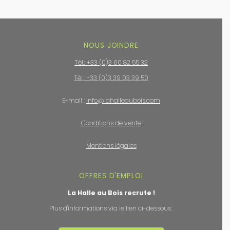
NOUS JOINDRE
Tél.: +33 (0)3 60 82 55 32
Tél.: +33 (0)3 39 03 39 50
E-mail :
info@lahalleaubois.com
Conditions de vente
Mentions légales
OFFRES D'EMPLOI
La Halle au Bois recrute !
Plus d'informations via le lien ci-dessous :