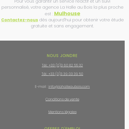
Pour vous garantir un service réactif et un suivi
personnalisé, votre agence La Halle au Bois la plus proche
Mulhouse
est :
Contactez-nous
dès aujourd'hui pour obtenir votre étude
gratuite et sans engagement.
NOUS JOINDRE
Tél.: +33 (0)3 60 82 55 32
Tél.: +33 (0)3 39 03 39 50
E-mail :
info@lahalleaubois.com
Conditions de vente
Mentions légales
OFFRES D'EMPLOI