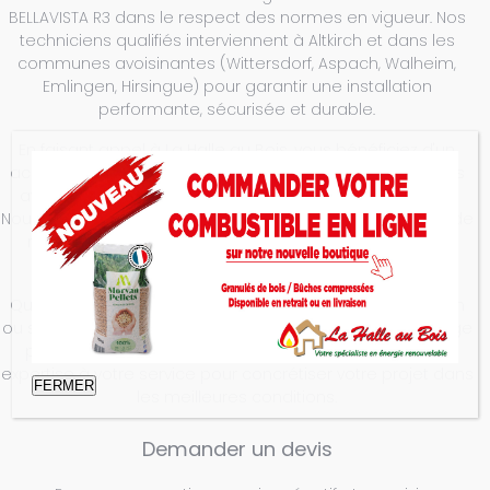
BELLAVISTA R3 dans le respect des normes en vigueur. Nos
techniciens qualifiés interviennent à Altkirch et dans les
communes avoisinantes (Wittersdorf, Aspach, Walheim,
Emlingen, Hirsingue) pour garantir une installation
performante, sécurisée et durable.
En faisant appel à La Halle au Bois, vous bénéficiez d'un
accompagnement personnalisé, de conseils techniques
avisés ainsi que d'un service après-vente de proximité.
Nous proposons également des solutions d'entretien et de
maintenance afin d'optimiser les performances et la
longévité de votre appareil de chauffage.
Que vous soyez en phase de construction, de rénovation
ou simplement à la recherche d'une solution de chauffage
plus économique et écologique, nous mettons notre
expertise à votre service pour concrétiser votre projet dans
FERMER
les meilleures conditions.
Demander un devis