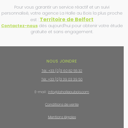
Pour vous garantir un service réactif et un suivi
personnalisé, votre agence La Halle au Bois la plus proche
Territoire de Belfort
est :
Contactez-nous
dès aujourd'hui pour obtenir votre étude
gratuite et sans engagement.
NOUS JOINDRE
Tél.: +33 (0)3 60 82 55 32
Tél.: +33 (0)3 39 03 39 50
E-mail :
info@lahalleaubois.com
Conditions de vente
Mentions légales