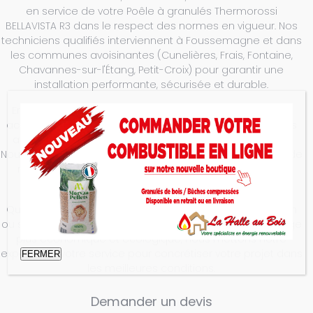
en service de votre Poêle à granulés Thermorossi
BELLAVISTA R3 dans le respect des normes en vigueur. Nos
techniciens qualifiés interviennent à Foussemagne et dans
les communes avoisinantes (Cunelières, Frais, Fontaine,
Chavannes-sur-l'Étang, Petit-Croix) pour garantir une
installation performante, sécurisée et durable.
En faisant appel à La Halle au Bois, vous bénéficiez d'un
accompagnement personnalisé, de conseils techniques
avisés ainsi que d'un service après-vente de proximité.
Nous proposons également des solutions d'entretien et de
maintenance afin d'optimiser les performances et la
longévité de votre appareil de chauffage.
Que vous soyez en phase de construction, de rénovation
ou simplement à la recherche d'une solution de chauffage
plus économique et écologique, nous mettons notre
expertise à votre service pour concrétiser votre projet dans
FERMER
les meilleures conditions.
Demander un devis