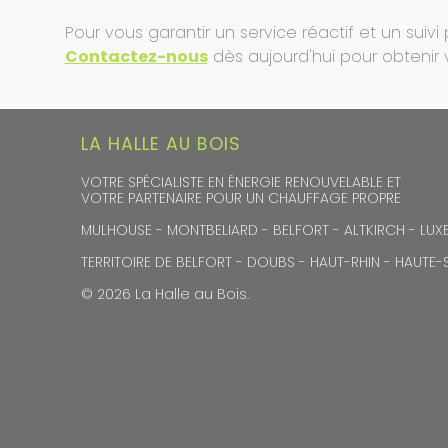
Pour vous garantir un service réactif et un suivi
Contactez-nous
dès aujourd'hui pour obtenir
LA HALLE AU BOIS
VOTRE SPÉCIALISTE EN ÉNERGIE RENOUVELABLE ET
VOTRE PARTENAIRE POUR UN CHAUFFAGE PROPRE
MULHOUSE - MONTBELIARD - BELFORT - ALTKIRCH - LUXE
TERRITOIRE DE BELFORT - DOUBS - HAUT-RHIN - HAUTE
© 2026 La Halle au Bois.