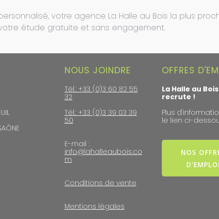
 personnalisé, votre agence La Halle au Bois la plus proc
 votre étude gratuite et sans engagement.
NOUS JOINDRE
OFFRES D'EM
Tél.: +33 (0)3 60 82 55
La Halle au Bois
32
recrute !
UIL
Tél.: +33 (0)3 39 03 39
Plus d'informatio
50
le lien ci-dessou
-SAÔNE
E-mail :
info@lahalleaubois.co
NOS OFFR
m
D'EMPLO
Conditions de vente
Mentions légales