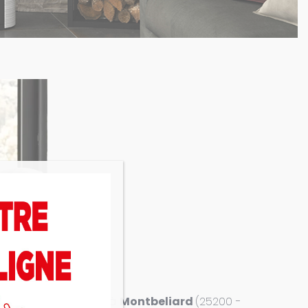
ossi BELLAVISTA R3
à
Montbeliard
(25200 -