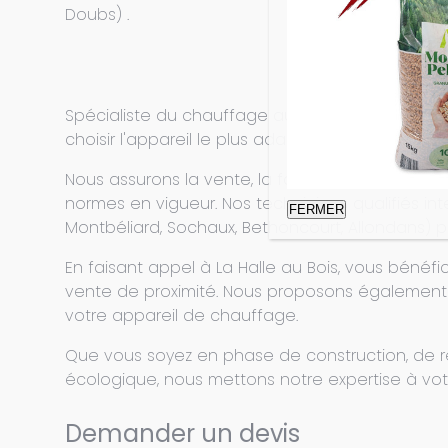
Doubs) .
Spécialiste du chauffage au bois depuis de no
choisir l'appareil le plus adapté à votre habita
Nous assurons la vente, la fourniture, l'installa
normes en vigueur. Nos techniciens qualifiés i
FERMER
Montbéliard, Sochaux, Bethoncourt, Allondans) po
En faisant appel à La Halle au Bois, vous béné
vente de proximité. Nous proposons également d
votre appareil de chauffage.
Que vous soyez en phase de construction, de 
écologique, nous mettons notre expertise à votr
Demander un devis