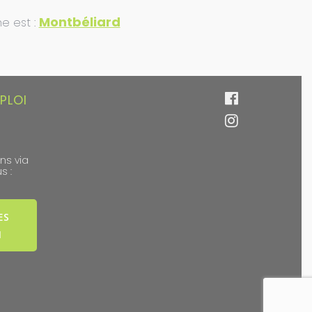
Montbéliard
he est :
PLOI
ns via
s :
ES
I