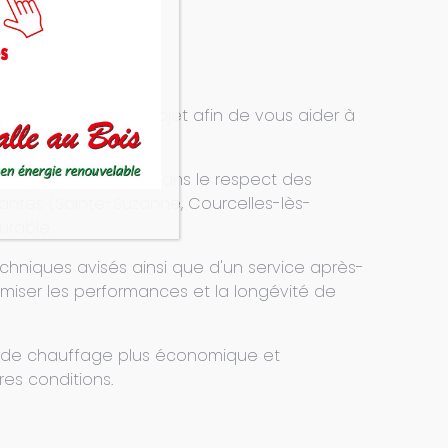
 étape de votre projet afin de vous aider à
morossi BELLAVISTA R3 dans le respect des
antes (Sainte-Suzanne, Courcelles-lès-
urable.
chniques avisés ainsi que d'un service après-
miser les performances et la longévité de
n de chauffage plus économique et
res conditions.