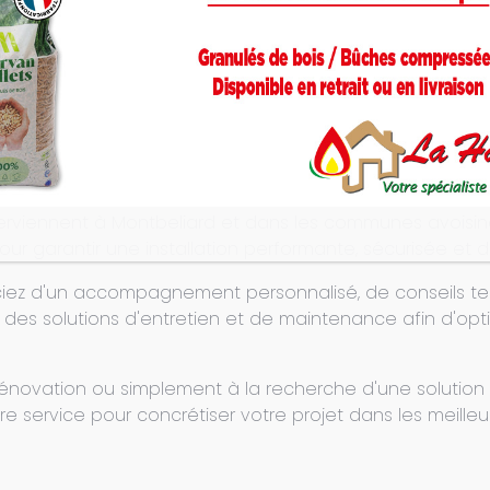
CONSULTER LA FICHE PRODUIT
mbreuses années, notre équipe vous conseille à chaque
tion, à vos besoins de chauffage et à votre budget.
tion et la mise en service de votre Poêle à granulés Ther
nterviennent à Montbeliard et dans les communes avoisin
ur garantir une installation performante, sécurisée et d
ficiez d'un accompagnement personnalisé, de conseils te
es solutions d'entretien et de maintenance afin d'opti
rénovation ou simplement à la recherche d'une solutio
e service pour concrétiser votre projet dans les meilleu