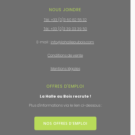
NOUS JOINDRE
Tél.: +33 (0)3 60 82 55 32
Tél.: +33 (0)3 39 03 39 50
E-mail :
info@lahalleaubois.com
Conditions de vente
Mentions légales
OFFRES D'EMPLOI
La Halle au Bois recrute !
Plus d'informations via le lien ci-dessous :
NOS OFFRES D'EMPLOI