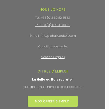
NOUS JOINDRE
Tél.: +33 (0)3 60 82 55 32
Tél.: +33 (0)3 39 03 39 50
E-mail :
info@lahalleaubois.com
Conditions de vente
Mentions légales
OFFRES D'EMPLOI
La Halle au Bois recrute !
Plus d'informations via le lien ci-dessous :
NOS OFFRES D'EMPLOI