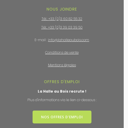
NOUS JOINDRE
Tél.: +33 (0)3 60 82 55 32
Tél.: +33 (0)3 39 03 39 50
E-mail :
info@lahalleaubois.com
Conditions de vente
Mentions légales
OFFRES D'EMPLOI
La Halle au Bois recrute !
Plus d'informations via le lien ci-dessous :
NOS OFFRES D'EMPLOI