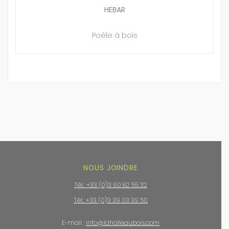
HEBAR
Poêle à bois
NOUS JOINDRE
Tél.: +33 (0)3 60 82 55 32
Tél.: +33 (0)3 39 03 39 50
E-mail :
info@lahalleaubois.com