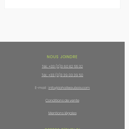
NOUS JOINDRE
Tél.: +33 (0)3 60 82 55 32
Tél.: +33 (0)3 39 03 39 50
E-mail :
info@lahalleaubois.com
Conditions de vente
Mentions légales