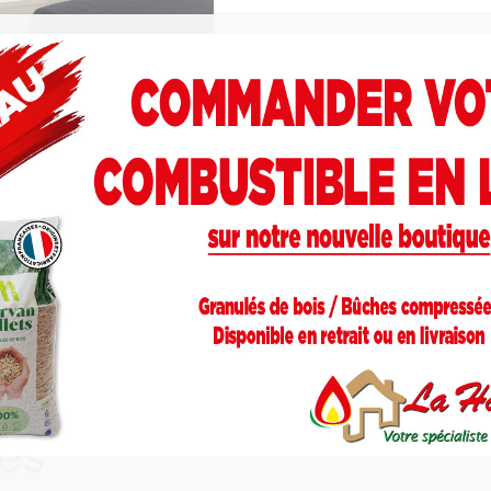
mplémentaires
s des cheminées de construction ancienne ou nouvelle. A
cée qui contribue à améliorer la circulation de l’air, per
idéale.
res