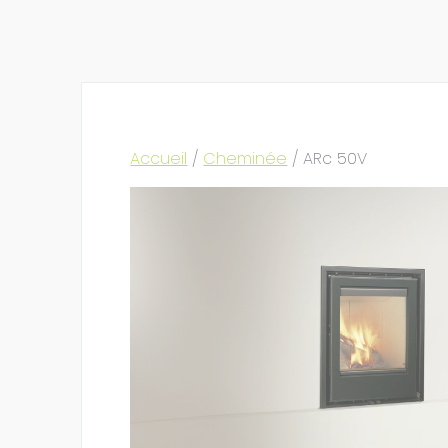
Accueil
/
Cheminée
/ ARc 50V