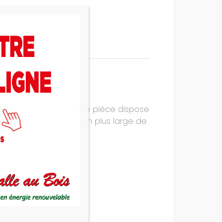
u format vertical, cette pièce dispose
mettant une distribution plus large de