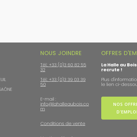
NOUS JOINDRE
OFFRES D'EM
Tél.: +33 (0)3 60 82 55
La Halle au Bois
32
recrute !
UIL
Tél.: +33 (0)3 39 03 39
Plus d'informatio
50
le lien ci-dessou
-SAÔNE
E-mail :
info@lahalleaubois.co
NOS OFFR
m
D'EMPLO
Conditions de vente