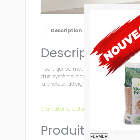
Description
Informations co
Description
Insert qui permet une installation dan
d’un système innovant de ventilation for
la chaleur, atteignant une température 
Consulter le catalogue
Produits similai
FERMER