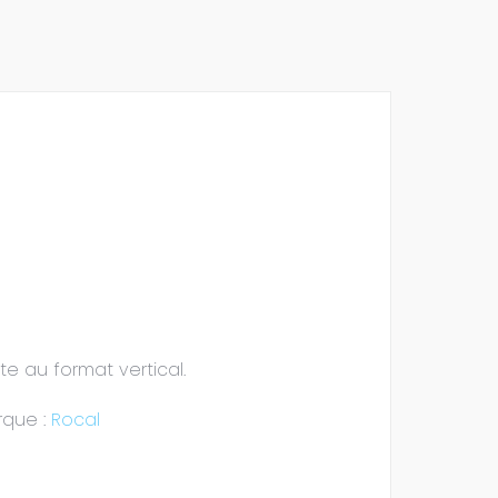
ite au format vertical.
rque :
Rocal