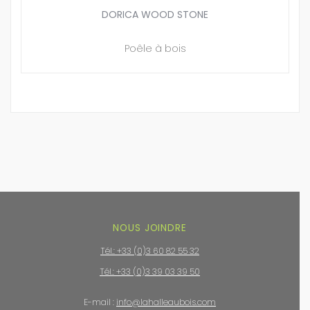
DORICA WOOD STONE
Poêle à bois
NOUS JOINDRE
Tél.: +33 (0)3 60 82 55 32
Tél.: +33 (0)3 39 03 39 50
E-mail :
info@lahalleaubois.com