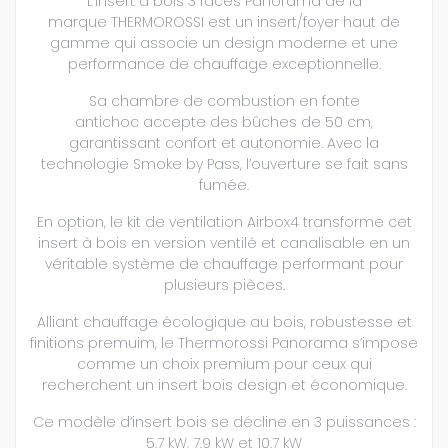
L’insert à bois 3 faces Panorama de la
marque THERMOROSSI est un insert/foyer haut de
gamme qui associe un design moderne et une
performance de chauffage exceptionnelle.
Sa chambre de combustion en fonte
antichoc accepte des bûches de 50 cm,
garantissant confort et autonomie. Avec la
technologie Smoke by Pass, l’ouverture se fait sans
fumée.
En option, le kit de ventilation Airbox4 transforme cet
insert à bois en version ventilé et canalisable en un
véritable système de chauffage performant pour
plusieurs pièces.
Alliant chauffage écologique au bois, robustesse et
finitions premuim, le Thermorossi Panorama s’impose
comme un choix premium pour ceux qui
recherchent un insert bois design et économique.
Ce modèle d’insert bois se décline en 3 puissances :
5.7 kW, 7.9 kW et 10.7 kW