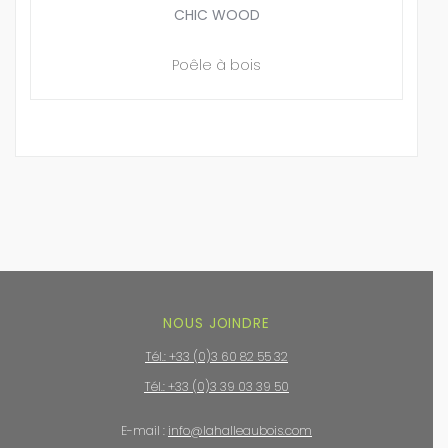
CHIC WOOD
Poêle à bois
NOUS JOINDRE
Tél.: +33 (0)3 60 82 55 32
Tél.: +33 (0)3 39 03 39 50
E-mail :
info@lahalleaubois.com