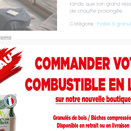
tandis que son grand rés
de chauffe prolongée.
Catégorie :
Poêle à granu
mplémentaires
Catalogue Oranier
anulés qui impressionne par son très grand réservoir à 
granulés. L’élément de commande tactile, guidé par des