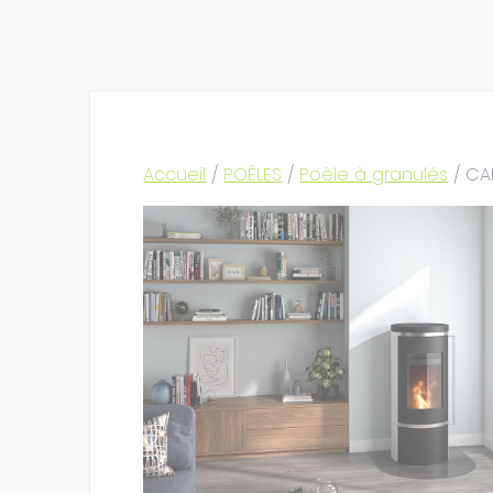
Accueil
/
POÊLES
/
Poêle à granulés
/ CA