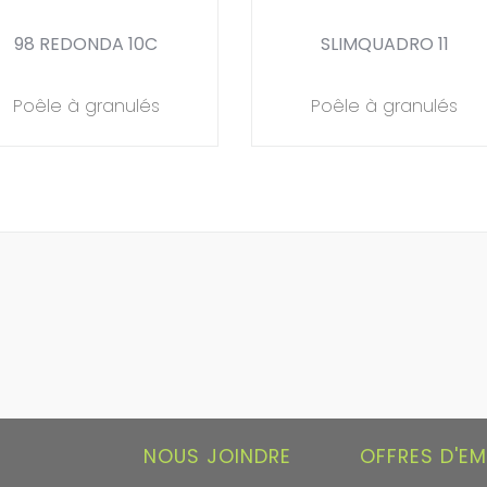
98 REDONDA 10C
SLIMQUADRO 11
Poêle à granulés
Poêle à granulés
NOUS JOINDRE
OFFRES D'EM