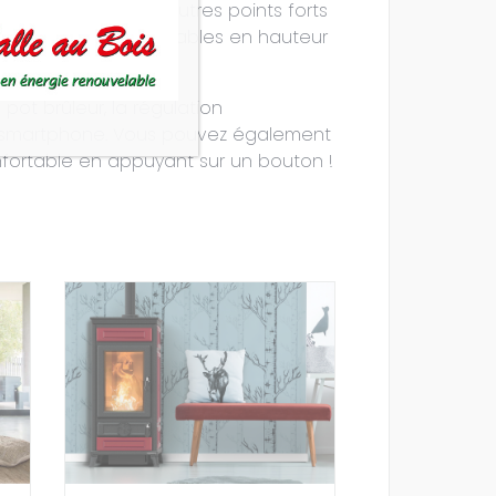
amotable sont d’autres points forts
 barre, de pieds réglables en hauteur
ot brûleur, la régulation
n smartphone. Vous pouvez également
fortable en appuyant sur un bouton !