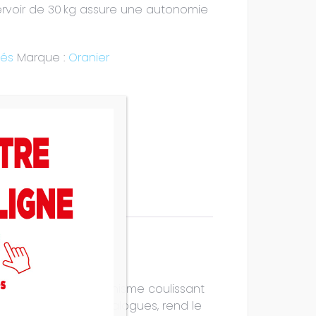
ervoir de 30 kg assure une autonomie
lés
Marque :
Oranier
granulés et son mécanisme coulissant
 symboles et des dialogues, rend le