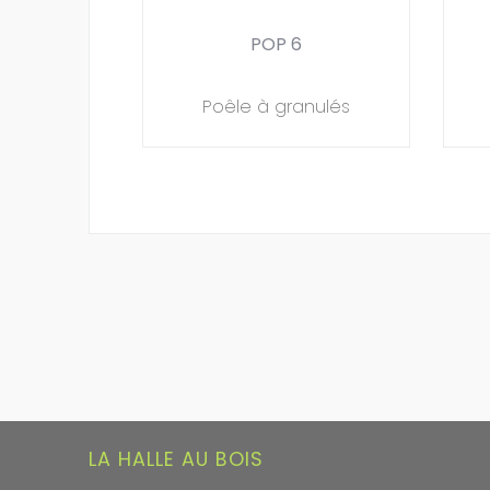
POP 6
Poêle à granulés
LA HALLE AU BOIS