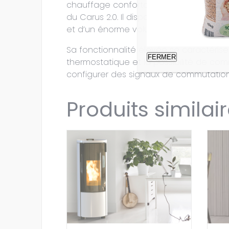
chauffage confortable et facile. La g
du Carus 2.0. Il dispose en outre d’un
et d’un énorme volume de chauffe jusqu
Sa fonctionnalité élevée se caractérise
FERMER
thermostatique et la possibilité de 
configurer des signaux de commutation
Produits similai