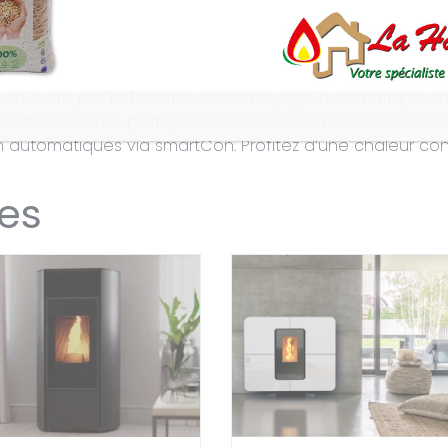
rande vitre panoramique et le panneau de commande esc
e agréable fonction d’ouverture de porte avec poignée à
’à 160 m³.
 en outre par la fonction de nettoyage automatique du p
commande externe pratique via une télécommande ou u
 automatiques via smartCon. Profitez d’une chaleur con
res