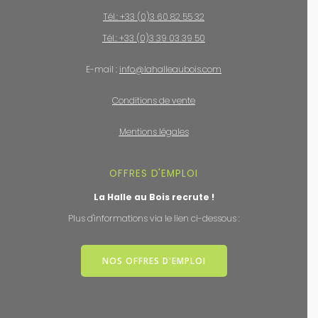
Tél.: +33 (0)3 60 82 55 32
Tél.: +33 (0)3 39 03 39 50
E-mail :
info@lahalleaubois.com
Conditions de vente
Mentions légales
OFFRES D'EMPLOI
La Halle au Bois recrute !
Plus d'informations via le lien ci-dessous :
NOS OFFRES D'EMPLOI