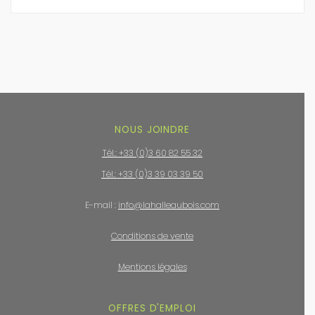
NOUS JOINDRE
Tél.: +33 (0)3 60 82 55 32
Tél.: +33 (0)3 39 03 39 50
E-mail :
info@lahalleaubois.com
Conditions de vente
Mentions légales
OFFRES D'EMPLOI