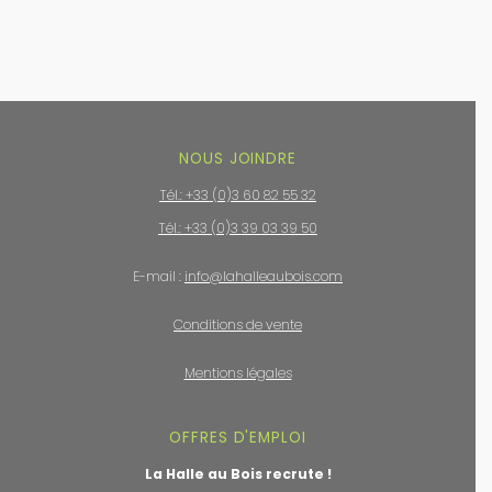
NOUS JOINDRE
Tél.: +33 (0)3 60 82 55 32
Tél.: +33 (0)3 39 03 39 50
E-mail :
info@lahalleaubois.com
Conditions de vente
Mentions légales
OFFRES D'EMPLOI
La Halle au Bois recrute !