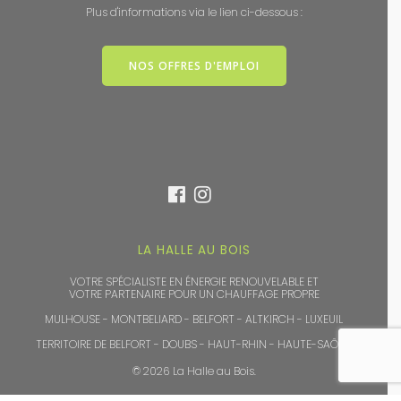
Plus d'informations via le lien ci-dessous :
NOS OFFRES D'EMPLOI
LA HALLE AU BOIS
VOTRE SPÉCIALISTE EN ÉNERGIE RENOUVELABLE ET
VOTRE PARTENAIRE POUR UN CHAUFFAGE PROPRE
MULHOUSE - MONTBELIARD - BELFORT - ALTKIRCH - LUXEUIL
TERRITOIRE DE BELFORT - DOUBS - HAUT-RHIN - HAUTE-SAÔNE
© 2026 La Halle au Bois.