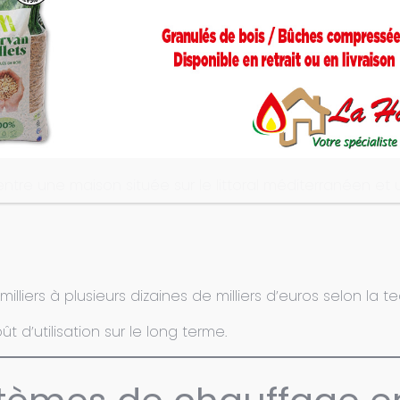
ncher chauffant ou de convecteurs électriques ?
ptés aux planchers chauffants basse température, tandi
ntre une maison située sur le littoral méditerranéen et
milliers à plusieurs dizaines de milliers d’euros selon la 
t d’utilisation sur le long terme.