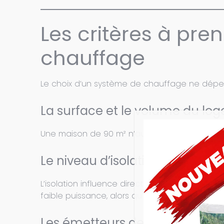
Les critères à pr
chauffage
Le choix d’un système de chauffage ne dépend
La surface et le volume du lo
Une maison de 90 m² n’aura évidemment pas 
Le niveau d’isolation
L’isolation influence directement les besoi
faible puissance, alors qu’une maison ancie
Les émetteurs de chaleur