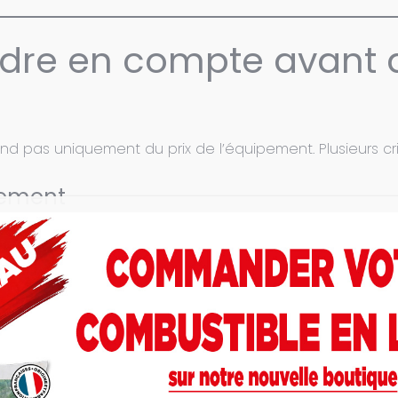
endre en compte avant 
 pas uniquement du prix de l’équipement. Plusieurs cri
gement
les mêmes besoins qu’une habitation de 250 m².
ns en chauffage. Une maison récente conforme à la RE20
nne nécessitera souvent un équipement plus performant.