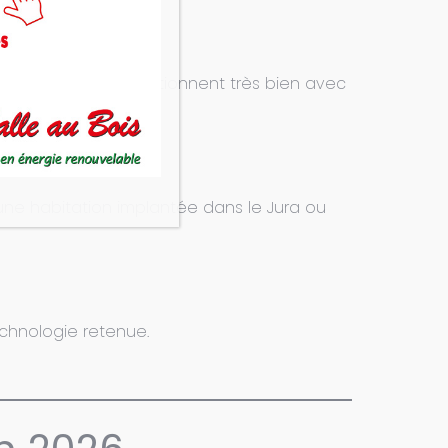
s que d’autres fonctionnent très bien avec
 une habitation implantée dans le Jura ou
technologie retenue.