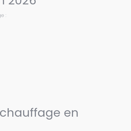
n 2026
e :
 chauffage en