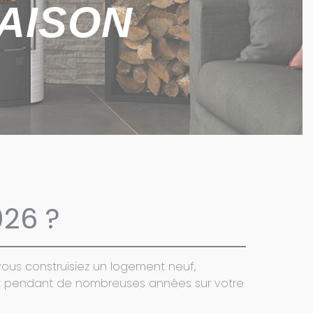
AISON
026 ?
vous construisiez un logement neuf,
ct pendant de nombreuses années sur votre