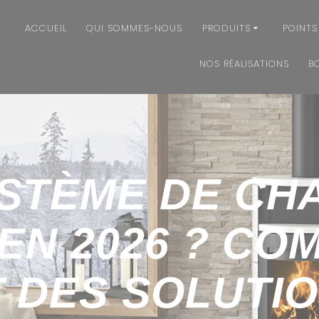
ACCUEIL
QUI SOMMES-NOUS
PRODUITS
POINTS
NOS RÉALISATIONS
B
STÈME DE CH
 EN 2026 ? CO
 DES SOLUTI