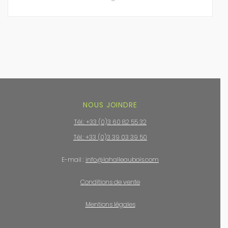
NOUS JOINDRE
Tél.: +33 (0)3 60 82 55 32
Tél.: +33 (0)3 39 03 39 50
E-mail :
info@lahalleaubois.com
Conditions de vente
Mentions légales