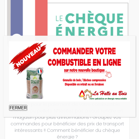
La Halle au Bois accepte les chèques
énergie
4 avril 2024
La Halle au Bois accepte désormais les chèques
énergie pour le paiement de votre combustible :
FERMER
bûches ou pellets. N’hésitez pas à vous rendre en
magasin pour plus d’informations ! Groupez vos
commandes pour bénéficier des prix de transport
intéressants !! Comment bénéficier du chèque
énergie ?