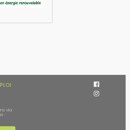
PLOI
ns via
s :