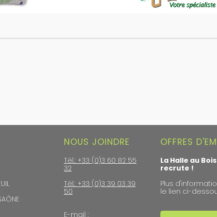
NOUS JOINDRE
OFFRES D'EM
Tél.: +33 (0)3 60 82 55
La Halle au Bois
32
recrute !
UIL
Tél.: +33 (0)3 39 03 39
Plus d'informatio
50
le lien ci-dessou
-SAÔNE
E-mail :