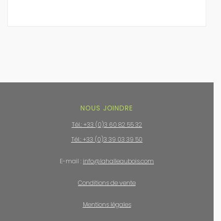
NOUS JOINDRE
Tél.: +33 (0)3 60 82 55 32
Tél.: +33 (0)3 39 03 39 50
E-mail :
info@lahalleaubois.com
Conditions de vente
Mentions légales