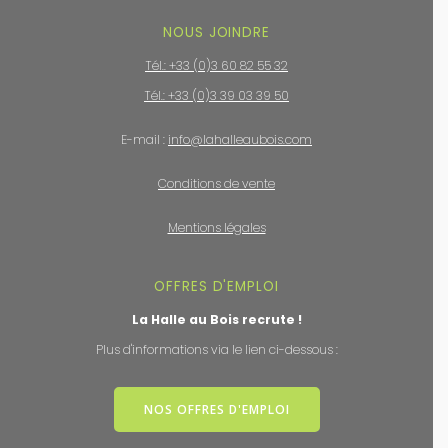
NOUS JOINDRE
Tél.: +33 (0)3 60 82 55 32
Tél.: +33 (0)3 39 03 39 50
E-mail :
info@lahalleaubois.com
Conditions de vente
Mentions légales
OFFRES D'EMPLOI
La Halle au Bois recrute !
Plus d'informations via le lien ci-dessous :
NOS OFFRES D'EMPLOI