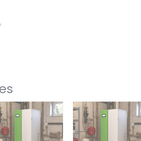
é
res