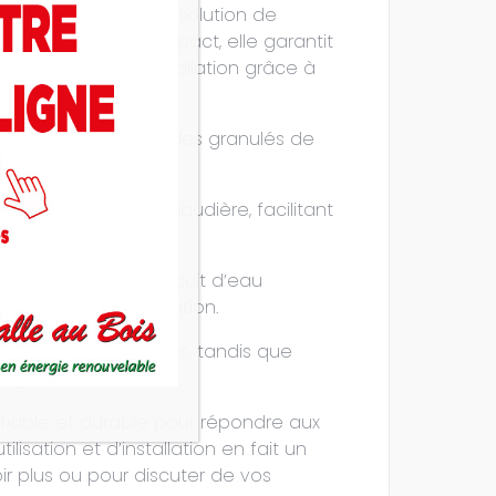
çue pour offrir une solution de
 et d’un design compact, elle garantit
 sa facilité d’installation grâce à
tilisation optimale des granulés de
 paramètres de la chaudière, facilitant
 chauffage et un circuit d’eau
gurations d’installation.
 des surfaces inégales, tandis que
régulateur.
n fiable et durable pour répondre aux
isation et d’installation en fait un
 plus ou pour discuter de vos