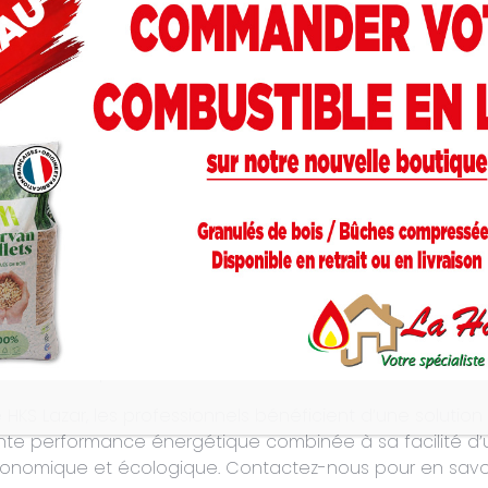
 Smartfire
de la marque HKS Lazar est spécialement con
abitations individuelles. Équipée de matériaux robustes
ment supérieur à 90 %. Cette chaudière se distingue par
vancé intégré.
 un rendement de plus de 90%, la Smartfire assure une u
pour les utilisateurs.
contrôle intuitif permet une gestion aisée et rapide des
rations
: Grâce à sa compatibilité avec deux circuits de
pte facilement aux besoins spécifiques de diverses confi
: Les
pieds réglables
simplifient l’installation même sur
mple aux composants essentiels, comme le cendrier et le 
 HKS Lazar, les professionnels bénéficient d’une solutio
te performance énergétique combinée à sa facilité d’util
onomique et écologique. Contactez-nous pour en savoir