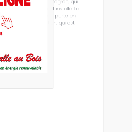
re d’accumulation W+ intégrée, qui
ans la pièce où il est installé. Le
écurité nécessaire de la porte en
 chambre de combustion, qui est