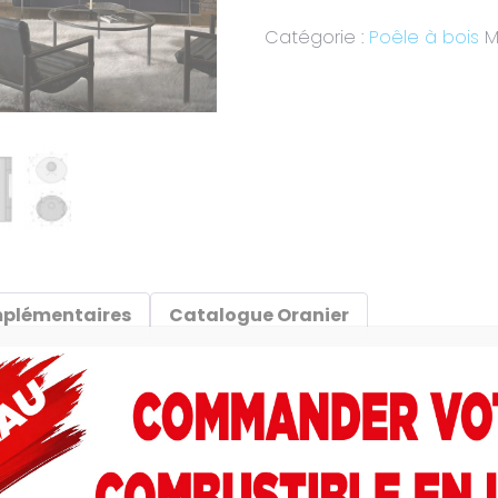
Catégorie :
Poêle à bois
M
mplémentaires
Catalogue Oranier
r son habillage en acier entièrement noir qui confère à
foyer en béton réfractaire blanc et la base en fonte. Pa