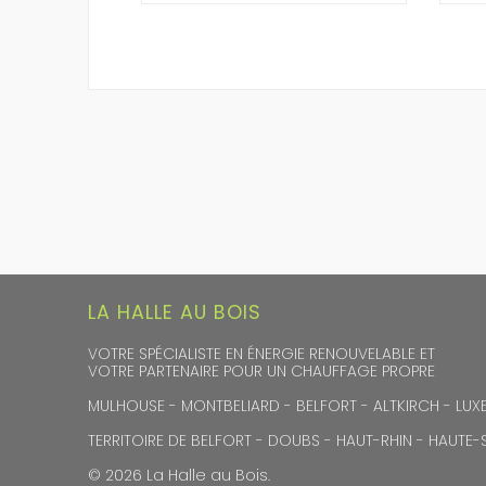
LA HALLE AU BOIS
VOTRE SPÉCIALISTE EN ÉNERGIE RENOUVELABLE ET
VOTRE PARTENAIRE POUR UN CHAUFFAGE PROPRE
MULHOUSE - MONTBELIARD - BELFORT - ALTKIRCH - LUXE
TERRITOIRE DE BELFORT - DOUBS - HAUT-RHIN - HAUTE
© 2026 La Halle au Bois.