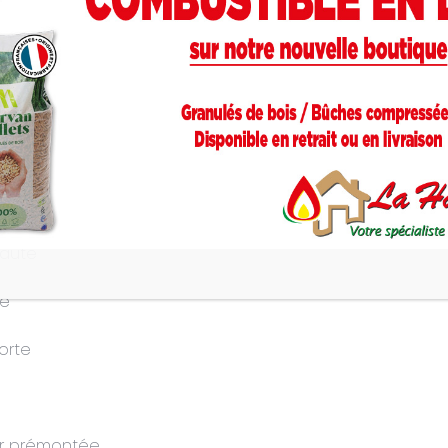
e Pilotage automatique de l’air primaire ainsi que la Pier
ongues et restitue progressivement la chaleur accumulée d
ée-barre à circulation d’air assurent le confort et la s
e un compartiment de stockage du bois pratique sous la
ois en fonte.
e
haute
te
orte
ur prémontée