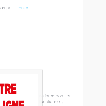
arque :
Oranier
 chaque pièce un charme intemporel et
rmi les points forts fonctionnels,