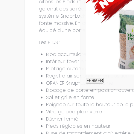
citons les Pieds réglables en hauteur, l
garantit des soirées douillettes extra l
système Snap-Lock d’ORANIER et la poign
fonte massive. En outre, le poêle offr
équipé d’une porte de chargement du b
Les PLUS :
Bloc accumulateur W+, 41 Kg
Intérieur foyer en Béton réfractaire
Pilotage automatique de l‘air primair
Registre air secondaire en position 
FERMER
ORANIER Snap-Lock-système
Blocage de porte en position ouver
Sol et grille en fonte
Poignée sur toute la hauteur de la p
Vitre galbée plein verre
Bûcher fermé
Pieds réglables en hauteur
Buse de raccordement d’air extérie