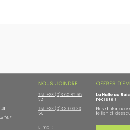
NOUS JOINDRE
OFFRES D'EM
Tél.: +33 (0)3 60 82 55
La Halle au Bois
32
recrute !
UIL
Tél.: +33 (0)3 39 03 39
Plus d'informatio
50
le lien ci-dessou
-SAÔNE
E-mail :