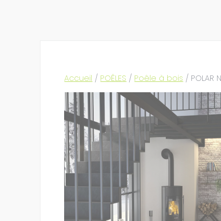
Accueil
/
POÊLES
/
Poêle à bois
/ POLAR N