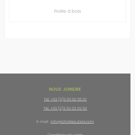
Poêle à bois
NOUS JOINDRE
Tél.: +33 (0)3 60 82 55 32
Tél.: +33 (0)3 39 03 39 50
E-mail :
info@lahalleaubois.com
Conditions de vente