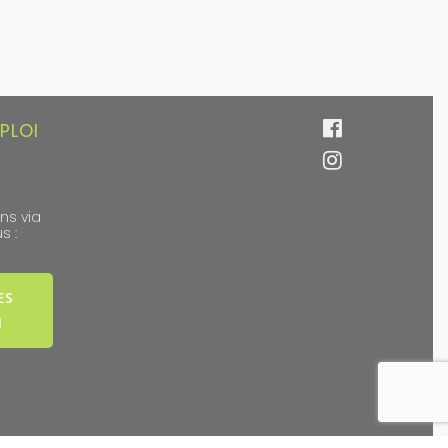
PLOI
ns via
s :
ES
I