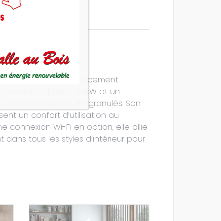
e pour chauffer efficacement
 puissance de 14 à 28 kW et un
nt la consommation de granulés. Son
ent un confort d’utilisation au
 connexion Wi-Fi en option, elle allie
t dans tous les styles d’intérieur pour