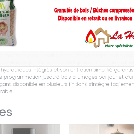
mplémentaires
gamme de thermopoêle à granulés (hydraulique) conçu
alimentant votre circuit de chauffage central. Avec une
 d’excellentes performances énergétiques tout en limita
drauliques intégrés et son entretien simplifié garantiss
e programmation jusqu’à trois allumages par jour et d’une
ant, disponible en plusieurs finitions, s’intègre facilemen
rable.
res