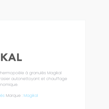
hermopoêle à granulés Magikal
rasier autonettoyant et chauffage
onomique.
lés
Marque :
Magikal