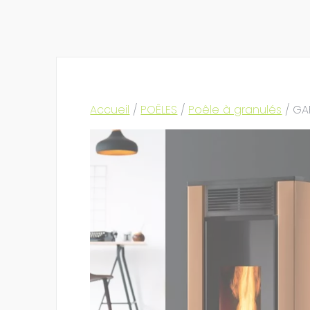
Accueil
/
POÊLES
/
Poêle à granulés
/ GA