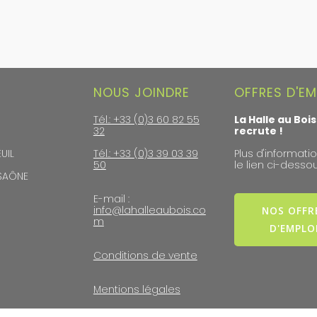
NOUS JOINDRE
OFFRES D'EM
Tél.: +33 (0)3 60 82 55
La Halle au Bois
32
recrute !
UIL
Tél.: +33 (0)3 39 03 39
Plus d'informatio
50
le lien ci-dessou
-SAÔNE
E-mail :
info@lahalleaubois.co
NOS OFFR
m
D'EMPLO
Conditions de vente
Mentions légales