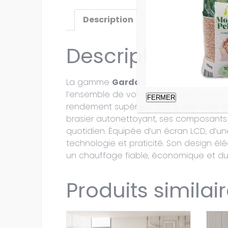
Description
Informations co
Description
La gamme
Garda
de Magikal est une 
l’ensemble de votre habitation tout en 
FERMER
rendement supérieur à 91 %, elle offre
brasier autonettoyant, ses composants hy
quotidien. Équipée d’un écran LCD, d’un
technologie et praticité. Son design élég
un chauffage fiable, économique et du
Produits similai