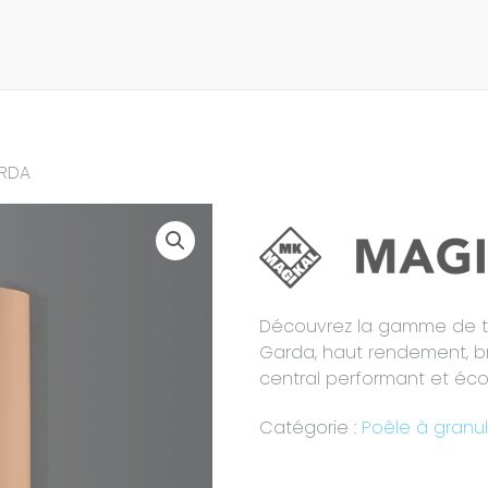
RDA
Découvrez la gamme de t
Garda, haut rendement, b
central performant et éc
Catégorie :
Poêle à granu