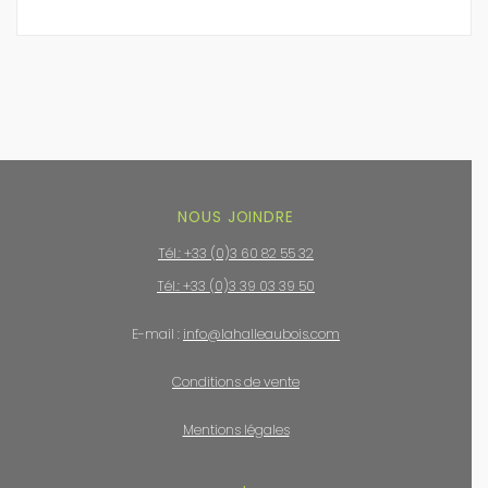
NOUS JOINDRE
Tél.: +33 (0)3 60 82 55 32
Tél.: +33 (0)3 39 03 39 50
E-mail :
info@lahalleaubois.com
Conditions de vente
Mentions légales