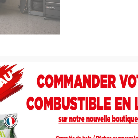
tes forestières
teur d’extraction et unité de contrôle pour la régulati
nce certifiée de 30–100 % permet une installation SANS