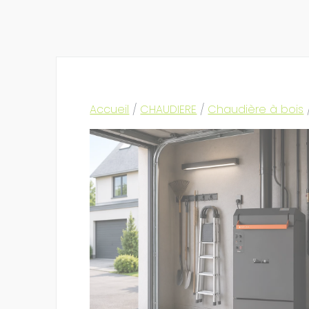
Accueil
/
CHAUDIERE
/
Chaudière à bois