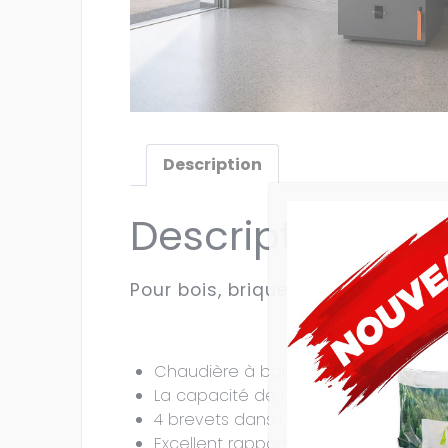
Description
Description
Pour bois, briquettes, et plaquet
Chaudière à bois unique avec ventila
La capacité de réglage de la puissa
4 brevets dans une seule chaudière
Excellent rapport prix/performances