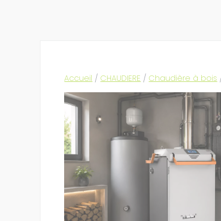
Accueil
/
CHAUDIERE
/
Chaudière à bois