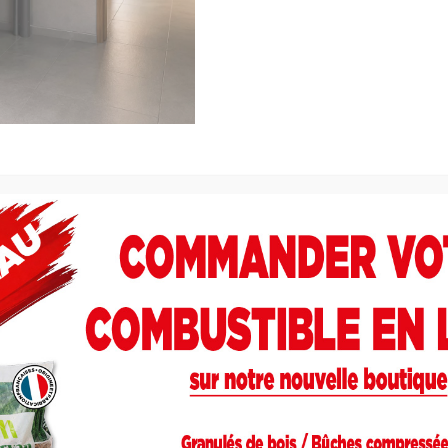
tes forestières
tre 30–100 % permet l‘installation SANS ballon tampon