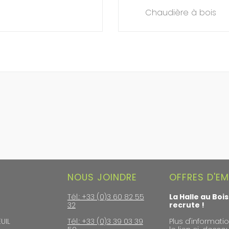
Chaudière à bois
NOUS JOINDRE
OFFRES D'EM
Tél.: +33 (0)3 60 82 55
La Halle au Bois
32
recrute !
UIL
Tél.: +33 (0)3 39 03 39
Plus d'informatio