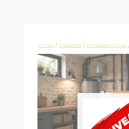
Accueil
/
CHAUDIERE
/
Chaudière à bois