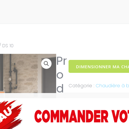
/ DS 10
Pr
DIMENSIONNER MA CH
o
d
Catégorie :
Chaudière à b
ui
ts similaires