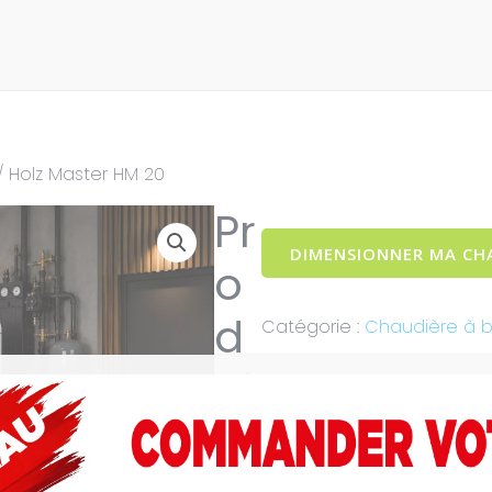
/ Holz Master HM 20
Pr
DIMENSIONNER MA CH
o
d
Catégorie :
Chaudière à b
ui
ts similaires