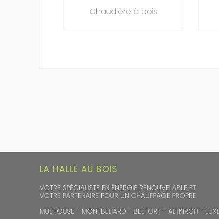
Chaudière à bois
LA HALLE AU BOIS
VOTRE SPÉCIALISTE EN ÉNERGIE RENOUVELABLE ET
VOTRE PARTENAIRE POUR UN CHAUFFAGE PROPRE
MULHOUSE - MONTBELIARD - BELFORT - ALTKIRCH - LUXE