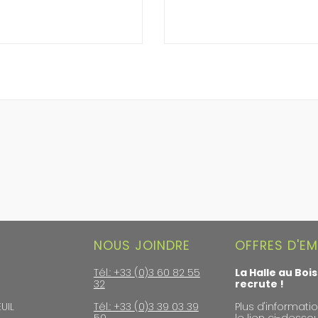
NOUS JOINDRE
OFFRES D'EM
Tél.: +33 (0)3 60 82 55
La Halle au Bois
32
recrute !
UIL
Tél.: +33 (0)3 39 03 39
Plus d'informatio